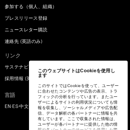
参加する（個人、組織）
プレスリリース登録
ニュースレター購読
連絡先 (英語のみ)
リンク
サステナビリティへの取り組み
このウェブサイトはCookieを使用し
ます
採用情報 (英語のみ)
このサイトではCookieを使って、ユーザー
に合わせたコンテンツや広告の表示、トラ
言語
フィックの分析を行っています。またユー
ザーによるサイトの利用状況についても情
EN
ES
中文
日本語
▪
▪
▪
報を収集し、ソーシャルメディアや広告配
信、データ解析の各パートナーに情報を共
有しています。ここで収集された情報は、
ユーザーが各パートナーに提供した他の情
報や各パートナーのサービスを使用した際