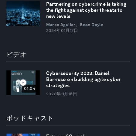
Partnering on cybercrime is taking
the fight against cyber threats to
new levels
Marco Aguilar、Sean Doyle
2024年01月17日
ビデオ
Cybersecurity 2023: Daniel
Barriuso on building agile cyber
strategies
01:04
2023年11月15日
ポッドキャスト