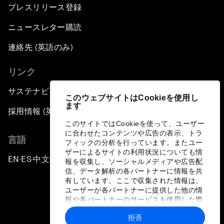
プレスリリース登録
ニュースレター購読
連絡先 (英語のみ)
リンク
サステナビリティへの取り組み
このウェブサイトはCookieを使用し
ます
採用情報 (英語のみ)
このサイトではCookieを使って、ユーザー
に合わせたコンテンツや広告の表示、トラ
言語
フィックの分析を行っています。またユー
ザーによるサイトの利用状況についても情
EN
ES
中文
日本語
▪
▪
▪
報を収集し、ソーシャルメディアや広告配
信、データ解析の各パートナーに情報を共
有しています。ここで収集された情報は、
ユーザーが各パートナーに提供した他の情
報や各パートナーのサービスを使用した際
に収集された情報と組み合わされ、各パー
拒否
トナーによって使用されることがありま