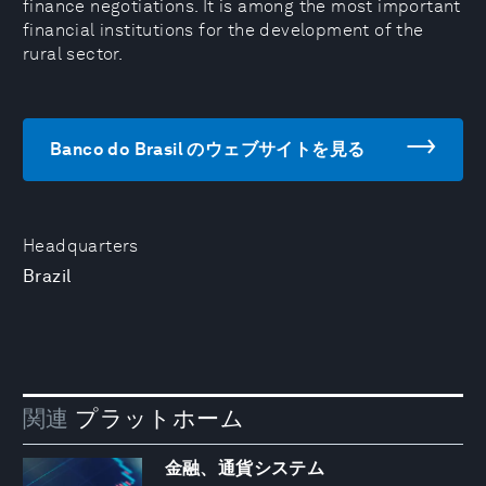
finance negotiations. It is among the most important
financial institutions for the development of the
rural sector.
Banco do Brasil のウェブサイトを見る
Headquarters
Brazil
関連
プラットホーム
金融、通貨システム