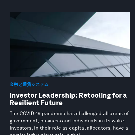
金融と通貨システム
Investor Leadership: Retooling for a
Resilient Future
The COVID-19 pandemic has challenged all areas of
government, business and individuals in its wake.
Investors, in their role as capital allocators, have a