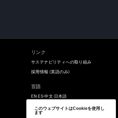
リンク
サステナビリティへの取り組み
採用情報 (英語のみ)
て
言語
EN
ES
中文
日本語
▪
▪
▪
このウェブサイトはCookieを使用し
ます