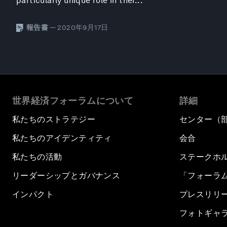
particularly unique role in thei...
報告書
— 2020年9月17日
世界経済フォーラムについて
詳細
私たちのストラテジー
センター（
私たちのアイデンティティ
会合
私たちの活動
ステークホ
リーダーシップとガバナンス
「フォーラ
インパクト
プレスリリ
フォトギャ