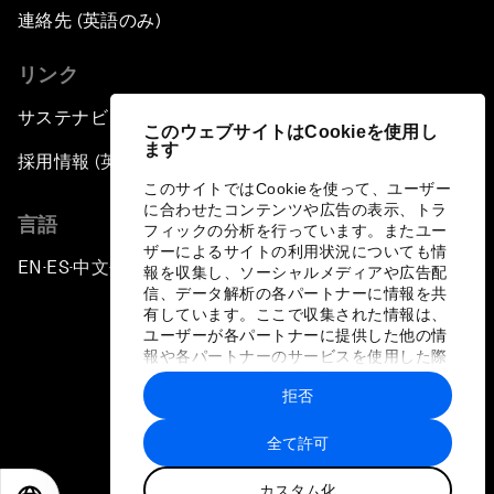
連絡先 (英語のみ)
リンク
サステナビリティへの取り組み
このウェブサイトはCookieを使用し
ます
採用情報 (英語のみ)
このサイトではCookieを使って、ユーザー
に合わせたコンテンツや広告の表示、トラ
言語
フィックの分析を行っています。またユー
ザーによるサイトの利用状況についても情
EN
ES
中文
日本語
▪
▪
▪
報を収集し、ソーシャルメディアや広告配
信、データ解析の各パートナーに情報を共
有しています。ここで収集された情報は、
ユーザーが各パートナーに提供した他の情
報や各パートナーのサービスを使用した際
に収集された情報と組み合わされ、各パー
拒否
トナーによって使用されることがありま
プライバシーポリシーと利用規約
す。
全て許可
サイトマップ
カスタム化