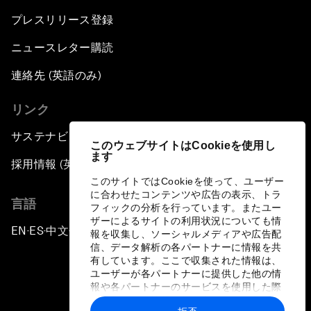
プレスリリース登録
ニュースレター購読
連絡先 (英語のみ)
リンク
サステナビリティへの取り組み
このウェブサイトはCookieを使用し
ます
採用情報 (英語のみ)
このサイトではCookieを使って、ユーザー
に合わせたコンテンツや広告の表示、トラ
言語
フィックの分析を行っています。またユー
ザーによるサイトの利用状況についても情
EN
ES
中文
日本語
▪
▪
▪
報を収集し、ソーシャルメディアや広告配
信、データ解析の各パートナーに情報を共
有しています。ここで収集された情報は、
ユーザーが各パートナーに提供した他の情
報や各パートナーのサービスを使用した際
に収集された情報と組み合わされ、各パー