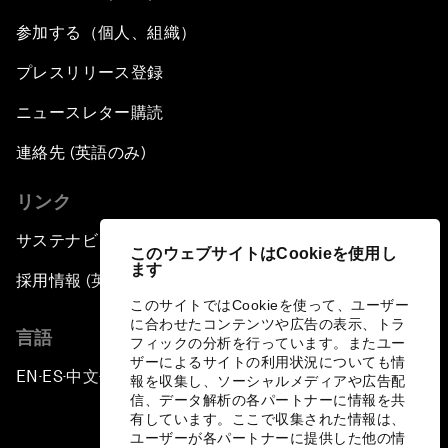
参加する（個人、組織）
プレスリリース登録
ニュースレター購読
連絡先 (英語のみ)
リンク
サステナビリティへの取り組み
このウェブサイトはCookieを使用し
ます
採用情報 (英語のみ)
このサイトではCookieを使って、ユーザー
に合わせたコンテンツや広告の表示、トラ
言語
フィックの分析を行っています。またユー
ザーによるサイトの利用状況についても情
EN
ES
中文
日本語
▪
▪
▪
報を収集し、ソーシャルメディアや広告配
信、データ解析の各パートナーに情報を共
有しています。ここで収集された情報は、
ユーザーが各パートナーに提供した他の情