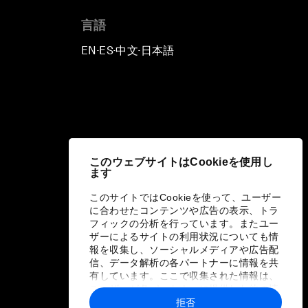
言語
EN
ES
中文
日本語
▪
▪
▪
このウェブサイトはCookieを使用し
ます
このサイトではCookieを使って、ユーザー
に合わせたコンテンツや広告の表示、トラ
フィックの分析を行っています。またユー
ザーによるサイトの利用状況についても情
報を収集し、ソーシャルメディアや広告配
信、データ解析の各パートナーに情報を共
有しています。ここで収集された情報は、
ユーザーが各パートナーに提供した他の情
報や各パートナーのサービスを使用した際
拒否