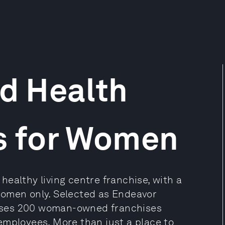
nd Health
rs for Women
d healthy living centre franchise, with a
women only. Selected as Endeavor
ises 200 woman-owned franchises
employees. More than just a place to