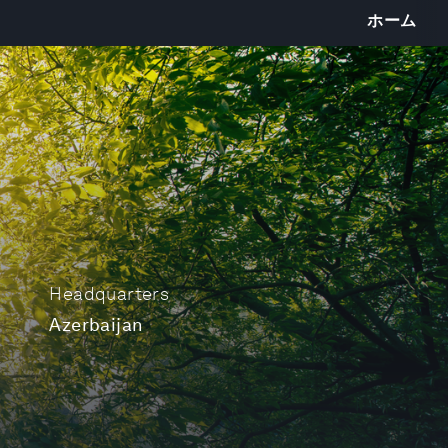
ホーム
Headquarters
Azerbaijan