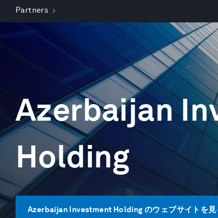
Partners
Azerbaijan I
Holding
Azerbaijan Investment Holding のウェブサイトを