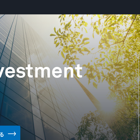
nvestment
見る