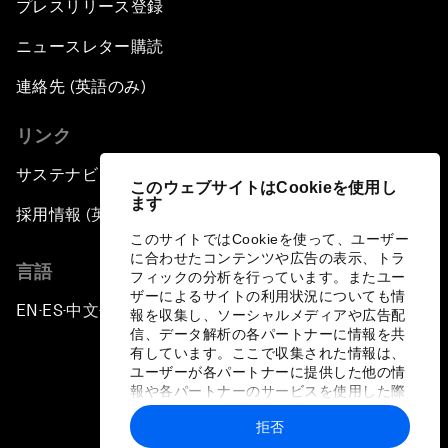
プレスリリース登録
ニュースレター購読
連絡先 (英語のみ)
リンク
サステナビリティへの取り組み
このウェブサイトはCookieを使用し
ます
採用情報 (英語のみ)
このサイトではCookieを使って、ユーザー
に合わせたコンテンツや広告の表示、トラ
言語
フィックの分析を行っています。またユー
ザーによるサイトの利用状況についても情
EN
ES
中文
日本語
▪
▪
▪
報を収集し、ソーシャルメディアや広告配
信、データ解析の各パートナーに情報を共
有しています。ここで収集された情報は、
ユーザーが各パートナーに提供した他の情
報や各パートナーのサービスを使用した際
に収集された情報と組み合わされ、各パー
拒否
トナーによって使用されることがありま
プライバシーポリシーと利用規約