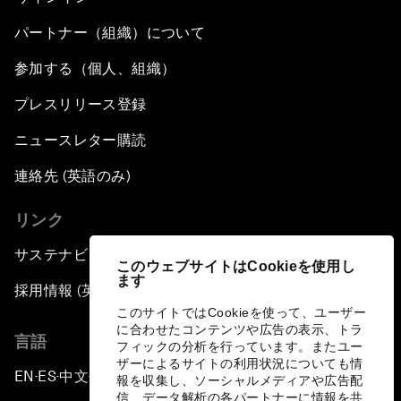
パートナー（組織）について
参加する（個人、組織）
プレスリリース登録
ニュースレター購読
連絡先 (英語のみ)
リンク
サステナビリティへの取り組み
このウェブサイトはCookieを使用し
ます
採用情報 (英語のみ)
このサイトではCookieを使って、ユーザー
に合わせたコンテンツや広告の表示、トラ
言語
フィックの分析を行っています。またユー
ザーによるサイトの利用状況についても情
EN
ES
中文
日本語
▪
▪
▪
報を収集し、ソーシャルメディアや広告配
信、データ解析の各パートナーに情報を共