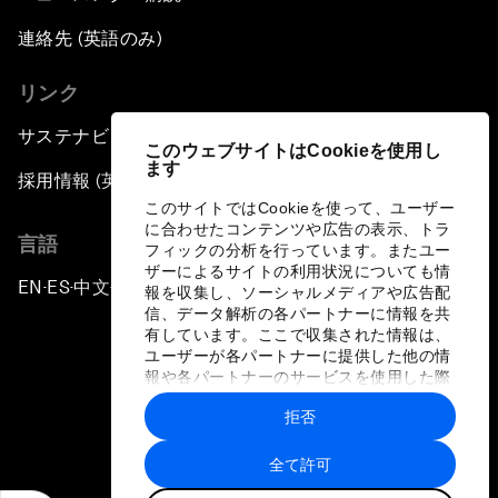
連絡先 (英語のみ)
リンク
サステナビリティへの取り組み
このウェブサイトはCookieを使用し
ます
採用情報 (英語のみ)
このサイトではCookieを使って、ユーザー
に合わせたコンテンツや広告の表示、トラ
言語
フィックの分析を行っています。またユー
ザーによるサイトの利用状況についても情
EN
ES
中文
日本語
▪
▪
▪
報を収集し、ソーシャルメディアや広告配
信、データ解析の各パートナーに情報を共
有しています。ここで収集された情報は、
ユーザーが各パートナーに提供した他の情
報や各パートナーのサービスを使用した際
に収集された情報と組み合わされ、各パー
拒否
トナーによって使用されることがありま
プライバシーポリシーと利用規約
す。
全て許可
サイトマップ