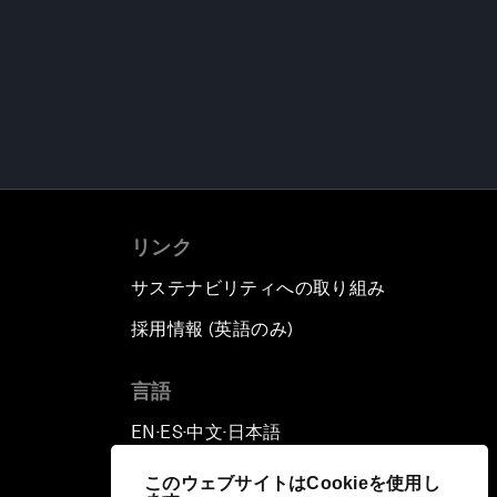
リンク
サステナビリティへの取り組み
採用情報 (英語のみ)
て
言語
EN
ES
中文
日本語
▪
▪
▪
このウェブサイトはCookieを使用し