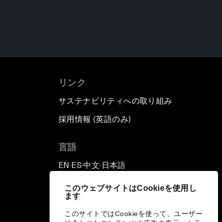
リンク
サステナビリティへの取り組み
採用情報 (英語のみ)
て
言語
EN
ES
中文
日本語
▪
▪
▪
このウェブサイトはCookieを使用し
ます
このサイトではCookieを使って、ユーザー