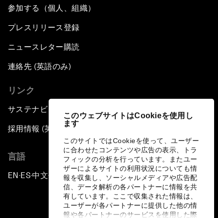
参加する（個人、組織）
プレスリリース登録
ニュースレター購読
連絡先 (英語のみ)
リンク
サステナビリティへの取り組み
このウェブサイトはCookieを使用し
ます
採用情報 (英語のみ)
このサイトではCookieを使って、ユーザー
に合わせたコンテンツや広告の表示、トラ
言語
フィックの分析を行っています。またユー
ザーによるサイトの利用状況についても情
EN
ES
中文
日本語
▪
▪
▪
報を収集し、ソーシャルメディアや広告配
信、データ解析の各パートナーに情報を共
有しています。ここで収集された情報は、
ユーザーが各パートナーに提供した他の情
報や各パートナーのサービスを使用した際