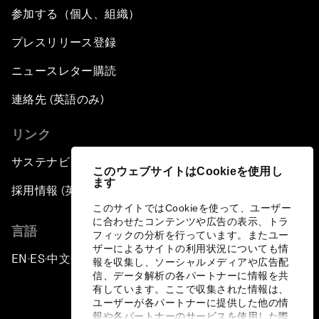
参加する（個人、組織）
プレスリリース登録
ニュースレター購読
連絡先 (英語のみ)
リンク
サステナビリティへの取り組み
このウェブサイトはCookieを使用し
ます
採用情報 (英語のみ)
このサイトではCookieを使って、ユーザー
に合わせたコンテンツや広告の表示、トラ
言語
フィックの分析を行っています。またユー
ザーによるサイトの利用状況についても情
EN
ES
中文
日本語
▪
▪
▪
報を収集し、ソーシャルメディアや広告配
信、データ解析の各パートナーに情報を共
有しています。ここで収集された情報は、
ユーザーが各パートナーに提供した他の情
報や各パートナーのサービスを使用した際