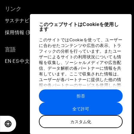
リンク
サステナビリティへの取り組み
このウェブサイトはCookieを使用し
ます
採用情報 (英語のみ)
このサイトではCookieを使って、ユーザー
に合わせたコンテンツや広告の表示、トラ
言語
フィックの分析を行っています。またユー
ザーによるサイトの利用状況についても情
EN
ES
中文
日本語
▪
▪
▪
報を収集し、ソーシャルメディアや広告配
信、データ解析の各パートナーに情報を共
有しています。ここで収集された情報は、
ユーザーが各パートナーに提供した他の情
報や各パートナーのサービスを使用した際
に収集された情報と組み合わされ、各パー
拒否
トナーによって使用されることがありま
プライバシーポリシーと利用規約
す。
全て許可
サイトマップ
カスタム化
©
2026
世界経済フォーラム
EN
ES
中文
日本語