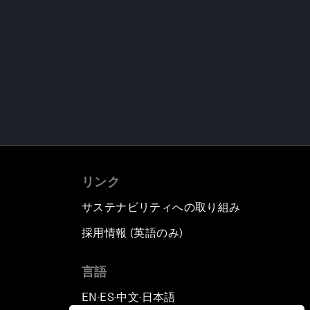
リンク
サステナビリティへの取り組み
採用情報 (英語のみ)
て
言語
EN
ES
中文
日本語
▪
▪
▪