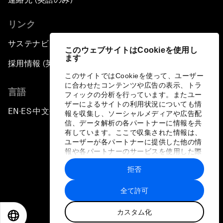
リンク
サステナビリティへの取り組み
このウェブサイトはCookieを使用し
ます
採用情報 (英語のみ)
このサイトではCookieを使って、ユーザー
に合わせたコンテンツや広告の表示、トラ
言語
フィックの分析を行っています。またユー
ザーによるサイトの利用状況についても情
EN
ES
中文
日本語
▪
▪
▪
報を収集し、ソーシャルメディアや広告配
信、データ解析の各パートナーに情報を共
有しています。ここで収集された情報は、
ユーザーが各パートナーに提供した他の情
報や各パートナーのサービスを使用した際
に収集された情報と組み合わされ、各パー
拒否
トナーによって使用されることがありま
プライバシーポリシーと利用規約
す。
全て許可
サイトマップ
カスタム化
©
2026
世界経済フォーラム
EN
ES
中文
日本語