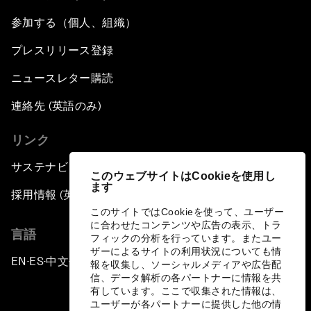
参加する（個人、組織）
プレスリリース登録
ニュースレター購読
連絡先 (英語のみ)
リンク
サステナビリティへの取り組み
このウェブサイトはCookieを使用し
ます
採用情報 (英語のみ)
このサイトではCookieを使って、ユーザー
に合わせたコンテンツや広告の表示、トラ
言語
フィックの分析を行っています。またユー
ザーによるサイトの利用状況についても情
EN
ES
中文
日本語
▪
▪
▪
報を収集し、ソーシャルメディアや広告配
信、データ解析の各パートナーに情報を共
有しています。ここで収集された情報は、
ユーザーが各パートナーに提供した他の情