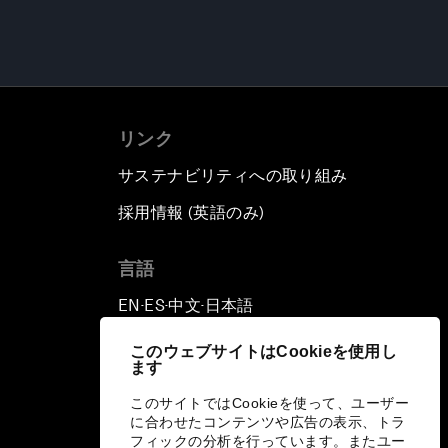
リンク
サステナビリティへの取り組み
採用情報 (英語のみ)
て
言語
EN
ES
中文
日本語
▪
▪
▪
このウェブサイトはCookieを使用し
ます
このサイトではCookieを使って、ユーザー
に合わせたコンテンツや広告の表示、トラ
フィックの分析を行っています。またユー