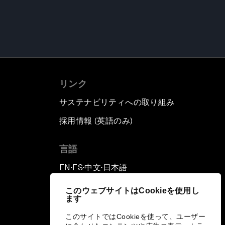
リンク
サステナビリティへの取り組み
採用情報 (英語のみ)
て
言語
EN
ES
中文
日本語
▪
▪
▪
このウェブサイトはCookieを使用し
ます
このサイトではCookieを使って、ユーザー