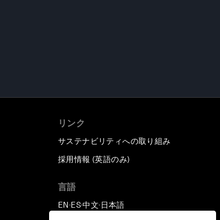
リンク
サステナビリティへの取り組み
採用情報 (英語のみ)
て
言語
EN
ES
中文
日本語
▪
▪
▪