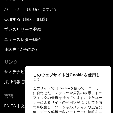
パートナー（組織）について
参加する（個人、組織）
プレスリリース登録
ニュースレター購読
連絡先 (英語のみ)
リンク
サステナビリティへの取り組み
このウェブサイトはCookieを使用し
ます
採用情報 (英語のみ)
このサイトではCookieを使って、ユーザー
に合わせたコンテンツや広告の表示、トラ
言語
フィックの分析を行っています。またユー
ザーによるサイトの利用状況についても情
EN
ES
中文
日本語
▪
▪
▪
報を収集し、ソーシャルメディアや広告配
信、データ解析の各パートナーに情報を共