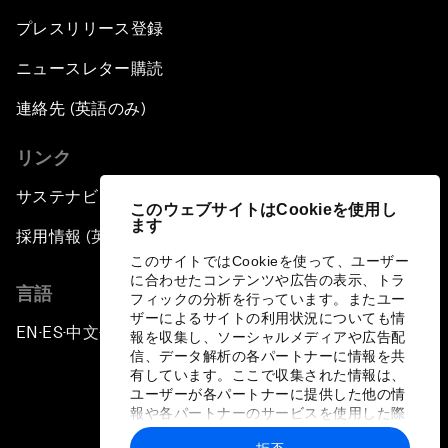
プレスリリース登録
ニュースレター購読
連絡先 (英語のみ)
リンク
サステナビリティへの取り組み
このウェブサイトはCookieを使用し
ます
採用情報 (英語のみ)
このサイトではCookieを使って、ユーザー
に合わせたコンテンツや広告の表示、トラ
言語
フィックの分析を行っています。またユー
ザーによるサイトの利用状況についても情
EN
ES
中文
日本語
▪
▪
▪
報を収集し、ソーシャルメディアや広告配
信、データ解析の各パートナーに情報を共
有しています。ここで収集された情報は、
ユーザーが各パートナーに提供した他の情
報や各パートナーのサービスを使用した際
に収集された情報と組み合わされ、各パー