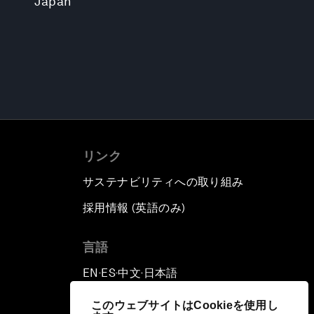
Japan
リンク
サステナビリティへの取り組み
採用情報 (英語のみ)
て
言語
EN
ES
中文
日本語
▪
▪
▪
このウェブサイトはCookieを使用し