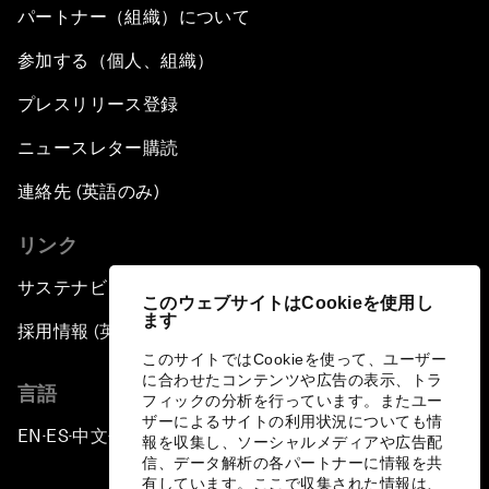
パートナー（組織）について
参加する（個人、組織）
プレスリリース登録
ニュースレター購読
連絡先 (英語のみ)
リンク
サステナビリティへの取り組み
このウェブサイトはCookieを使用し
ます
採用情報 (英語のみ)
このサイトではCookieを使って、ユーザー
に合わせたコンテンツや広告の表示、トラ
言語
フィックの分析を行っています。またユー
ザーによるサイトの利用状況についても情
EN
ES
中文
日本語
▪
▪
▪
報を収集し、ソーシャルメディアや広告配
信、データ解析の各パートナーに情報を共
有しています。ここで収集された情報は、