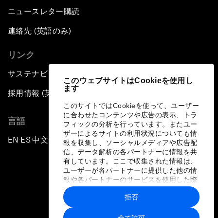
ニュースレター購読
連絡先 (英語のみ)
リンク
サステナビリティへの取り組み
このウェブサイトはCookieを使用し
ます
採用情報 (英語のみ)
このサイトではCookieを使って、ユーザー
に合わせたコンテンツや広告の表示、トラ
言語
フィックの分析を行っています。またユー
ザーによるサイトの利用状況についても情
EN
ES
中文
日本語
▪
▪
▪
報を収集し、ソーシャルメディアや広告配
信、データ解析の各パートナーに情報を共
有しています。ここで収集された情報は、
ユーザーが各パートナーに提供した他の情
報や各パートナーのサービスを使用した際
に収集された情報と組み合わされ、各パー
拒否
トナーによって使用されることがありま
プライバシーポリシーと利用規約
す。
全て許可