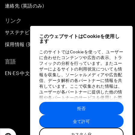
連絡先 (英語のみ)
リンク
サステナビリティへの取り組み
このウェブサイトはCookieを使用し
ます
採用情報 (英語のみ)
このサイトではCookieを使って、ユーザー
に合わせたコンテンツや広告の表示、トラ
言語
フィックの分析を行っています。またユー
ザーによるサイトの利用状況についても情
EN
ES
中文
日本語
▪
▪
▪
報を収集し、ソーシャルメディアや広告配
信、データ解析の各パートナーに情報を共
有しています。ここで収集された情報は、
ユーザーが各パートナーに提供した他の情
報や各パートナーのサービスを使用した際
に収集された情報と組み合わされ、各パー
拒否
トナーによって使用されることがありま
プライバシーポリシーと利用規約
す。
全て許可
サイトマップ
カスタム化