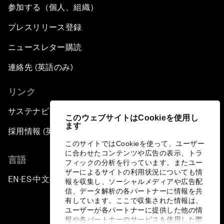
参加する（個人、組織）
プレスリリース登録
ニュースレター購読
連絡先 (英語のみ)
リンク
サステナビリティへの取り組み
このウェブサイトはCookieを使用し
ます
採用情報 (英語のみ)
このサイトではCookieを使って、ユーザー
に合わせたコンテンツや広告の表示、トラ
言語
フィックの分析を行っています。またユー
ザーによるサイトの利用状況についても情
EN
ES
中文
日本語
▪
▪
▪
報を収集し、ソーシャルメディアや広告配
信、データ解析の各パートナーに情報を共
有しています。ここで収集された情報は、
ユーザーが各パートナーに提供した他の情
報や各パートナーのサービスを使用した際