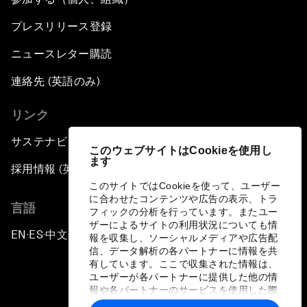
プレスリリース登録
ニュースレター購読
連絡先 (英語のみ)
リンク
サステナビリティへの取り組み
このウェブサイトはCookieを使用し
ます
採用情報 (英語のみ)
このサイトではCookieを使って、ユーザー
に合わせたコンテンツや広告の表示、トラ
言語
フィックの分析を行っています。またユー
ザーによるサイトの利用状況についても情
EN
ES
中文
日本語
▪
▪
▪
報を収集し、ソーシャルメディアや広告配
信、データ解析の各パートナーに情報を共
有しています。ここで収集された情報は、
ユーザーが各パートナーに提供した他の情
報や各パートナーのサービスを使用した際
に収集された情報と組み合わされ、各パー