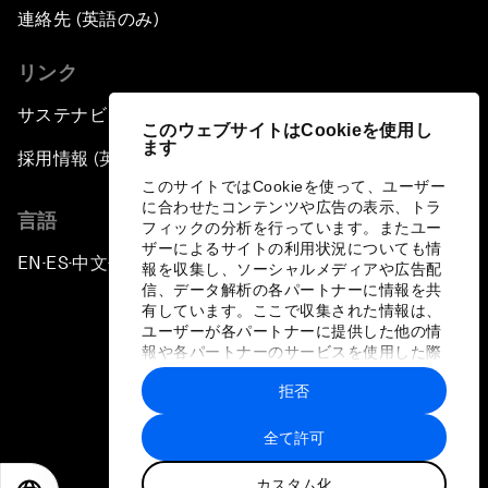
連絡先 (英語のみ)
リンク
サステナビリティへの取り組み
このウェブサイトはCookieを使用し
ます
採用情報 (英語のみ)
このサイトではCookieを使って、ユーザー
に合わせたコンテンツや広告の表示、トラ
言語
フィックの分析を行っています。またユー
ザーによるサイトの利用状況についても情
EN
ES
中文
日本語
▪
▪
▪
報を収集し、ソーシャルメディアや広告配
信、データ解析の各パートナーに情報を共
有しています。ここで収集された情報は、
ユーザーが各パートナーに提供した他の情
報や各パートナーのサービスを使用した際
に収集された情報と組み合わされ、各パー
拒否
トナーによって使用されることがありま
プライバシーポリシーと利用規約
す。
全て許可
サイトマップ
カスタム化