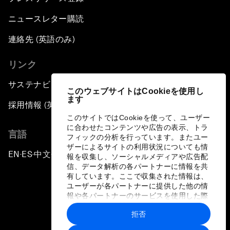
ニュースレター購読
連絡先 (英語のみ)
リンク
サステナビリティへの取り組み
このウェブサイトはCookieを使用し
ます
採用情報 (英語のみ)
このサイトではCookieを使って、ユーザー
に合わせたコンテンツや広告の表示、トラ
言語
フィックの分析を行っています。またユー
ザーによるサイトの利用状況についても情
EN
ES
中文
日本語
▪
▪
▪
報を収集し、ソーシャルメディアや広告配
信、データ解析の各パートナーに情報を共
有しています。ここで収集された情報は、
ユーザーが各パートナーに提供した他の情
報や各パートナーのサービスを使用した際
に収集された情報と組み合わされ、各パー
拒否
トナーによって使用されることがありま
プライバシーポリシーと利用規約
す。