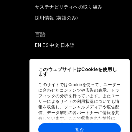
サステナビリティへの取り組み
採用情報 (英語のみ)
て
言語
EN
ES
中文
日本語
▪
▪
▪
このウェブサイトはCookieを使用し
ます
このサイトではCookieを使って、ユーザー
に合わせたコンテンツや広告の表示、トラ
フィックの分析を行っています。またユー
ザーによるサイトの利用状況についても情
報を収集し、ソーシャルメディアや広告配
信、データ解析の各パートナーに情報を共
有しています。ここで収集された情報は、
ユーザーが各パートナーに提供した他の情
報や各パートナーのサービスを使用した際
拒否