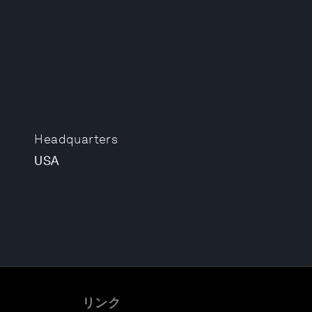
Headquarters
USA
リンク