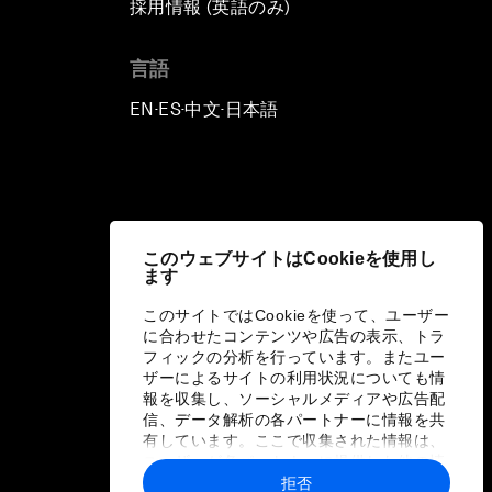
採用情報 (英語のみ)
て
言語
EN
ES
中文
日本語
▪
▪
▪
このウェブサイトはCookieを使用し
ます
このサイトではCookieを使って、ユーザー
に合わせたコンテンツや広告の表示、トラ
フィックの分析を行っています。またユー
ザーによるサイトの利用状況についても情
報を収集し、ソーシャルメディアや広告配
信、データ解析の各パートナーに情報を共
有しています。ここで収集された情報は、
ユーザーが各パートナーに提供した他の情
報や各パートナーのサービスを使用した際
拒否