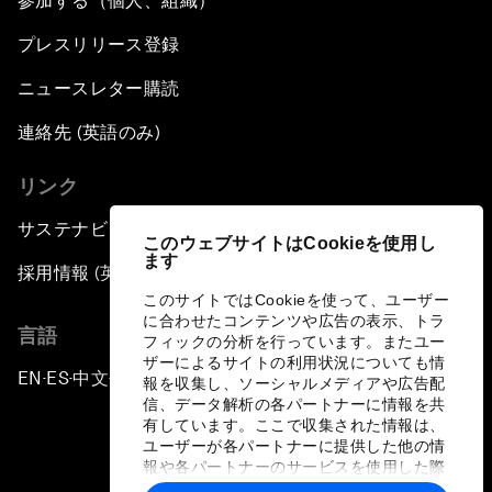
参加する（個人、組織）
プレスリリース登録
ニュースレター購読
連絡先 (英語のみ)
リンク
サステナビリティへの取り組み
このウェブサイトはCookieを使用し
ます
採用情報 (英語のみ)
このサイトではCookieを使って、ユーザー
に合わせたコンテンツや広告の表示、トラ
言語
フィックの分析を行っています。またユー
ザーによるサイトの利用状況についても情
EN
ES
中文
日本語
▪
▪
▪
報を収集し、ソーシャルメディアや広告配
信、データ解析の各パートナーに情報を共
有しています。ここで収集された情報は、
ユーザーが各パートナーに提供した他の情
報や各パートナーのサービスを使用した際
に収集された情報と組み合わされ、各パー