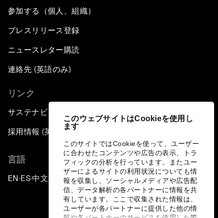
参加する（個人、組織）
プレスリリース登録
ニュースレター購読
連絡先 (英語のみ)
リンク
サステナビリティへの取り組み
このウェブサイトはCookieを使用し
ます
採用情報 (英語のみ)
このサイトではCookieを使って、ユーザー
に合わせたコンテンツや広告の表示、トラ
言語
フィックの分析を行っています。またユー
ザーによるサイトの利用状況についても情
EN
ES
中文
日本語
▪
▪
▪
報を収集し、ソーシャルメディアや広告配
信、データ解析の各パートナーに情報を共
有しています。ここで収集された情報は、
ユーザーが各パートナーに提供した他の情
報や各パートナーのサービスを使用した際