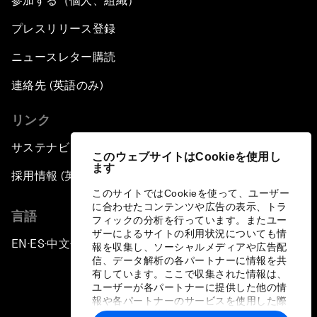
参加する（個人、組織）
プレスリリース登録
ニュースレター購読
連絡先 (英語のみ)
リンク
サステナビリティへの取り組み
このウェブサイトはCookieを使用し
ます
採用情報 (英語のみ)
このサイトではCookieを使って、ユーザー
に合わせたコンテンツや広告の表示、トラ
言語
フィックの分析を行っています。またユー
ザーによるサイトの利用状況についても情
EN
ES
中文
日本語
▪
▪
▪
報を収集し、ソーシャルメディアや広告配
信、データ解析の各パートナーに情報を共
有しています。ここで収集された情報は、
ユーザーが各パートナーに提供した他の情
報や各パートナーのサービスを使用した際
に収集された情報と組み合わされ、各パー