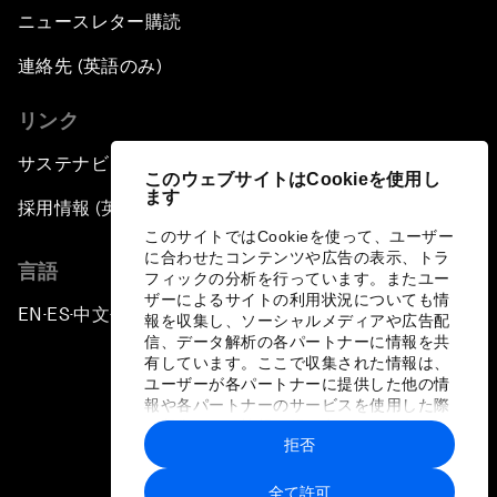
ニュースレター購読
連絡先 (英語のみ)
リンク
サステナビリティへの取り組み
このウェブサイトはCookieを使用し
ます
採用情報 (英語のみ)
このサイトではCookieを使って、ユーザー
に合わせたコンテンツや広告の表示、トラ
言語
フィックの分析を行っています。またユー
ザーによるサイトの利用状況についても情
EN
ES
中文
日本語
▪
▪
▪
報を収集し、ソーシャルメディアや広告配
信、データ解析の各パートナーに情報を共
有しています。ここで収集された情報は、
ユーザーが各パートナーに提供した他の情
報や各パートナーのサービスを使用した際
に収集された情報と組み合わされ、各パー
拒否
トナーによって使用されることがありま
プライバシーポリシーと利用規約
す。
全て許可