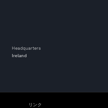
Headquarters
Ireland
リンク