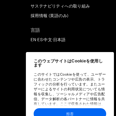
サステナビリティへの取り組み
採用情報 (英語のみ)
て
言語
EN
ES
中文
日本語
▪
▪
▪
このウェブサイトはCookieを使用し
ます
このサイトではCookieを使って、ユーザー
に合わせたコンテンツや広告の表示、トラ
フィックの分析を行っています。またユー
ザーによるサイトの利用状況についても情
報を収集し、ソーシャルメディアや広告配
信、データ解析の各パートナーに情報を共
有しています。ここで収集された情報は、
ユーザーが各パートナーに提供した他の情
報や各パートナーのサービスを使用した際
拒否