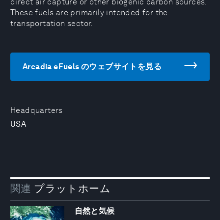
direct air capture or other biogenic carbon sources.
These fuels are primarily intended for the
transportation sector.
Arcadia eFuels のウェブサイトを見る
Headquarters
USA
関連
プラットホーム
自然と気候