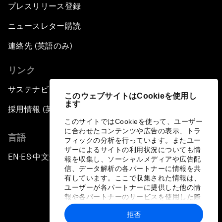
プレスリリース登録
ニュースレター購読
連絡先 (英語のみ)
リンク
サステナビリティへの取り組み
このウェブサイトはCookieを使用し
ます
採用情報 (英語のみ)
このサイトではCookieを使って、ユーザー
に合わせたコンテンツや広告の表示、トラ
言語
フィックの分析を行っています。またユー
ザーによるサイトの利用状況についても情
EN
ES
中文
日本語
▪
▪
▪
報を収集し、ソーシャルメディアや広告配
信、データ解析の各パートナーに情報を共
有しています。ここで収集された情報は、
ユーザーが各パートナーに提供した他の情
報や各パートナーのサービスを使用した際
に収集された情報と組み合わされ、各パー
拒否
トナーによって使用されることがありま