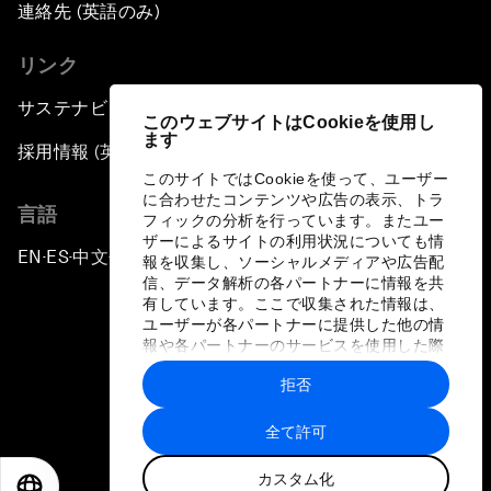
連絡先 (英語のみ)
リンク
サステナビリティへの取り組み
このウェブサイトはCookieを使用し
ます
採用情報 (英語のみ)
このサイトではCookieを使って、ユーザー
に合わせたコンテンツや広告の表示、トラ
言語
フィックの分析を行っています。またユー
ザーによるサイトの利用状況についても情
EN
ES
中文
日本語
▪
▪
▪
報を収集し、ソーシャルメディアや広告配
信、データ解析の各パートナーに情報を共
有しています。ここで収集された情報は、
ユーザーが各パートナーに提供した他の情
報や各パートナーのサービスを使用した際
に収集された情報と組み合わされ、各パー
拒否
トナーによって使用されることがありま
プライバシーポリシーと利用規約
す。
全て許可
サイトマップ
カスタム化
©
2026
世界経済フォーラム
EN
ES
中文
日本語