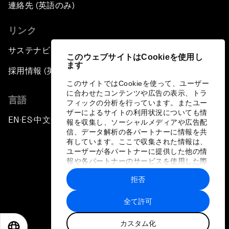
連絡先 (英語のみ)
リンク
サステナビリティへの取り組み
このウェブサイトはCookieを使用し
ます
採用情報 (英語のみ)
このサイトではCookieを使って、ユーザー
に合わせたコンテンツや広告の表示、トラ
言語
フィックの分析を行っています。またユー
ザーによるサイトの利用状況についても情
EN
ES
中文
日本語
▪
▪
▪
報を収集し、ソーシャルメディアや広告配
信、データ解析の各パートナーに情報を共
有しています。ここで収集された情報は、
ユーザーが各パートナーに提供した他の情
報や各パートナーのサービスを使用した際
に収集された情報と組み合わされ、各パー
拒否
トナーによって使用されることがありま
プライバシーポリシーと利用規約
す。
全て許可
サイトマップ
カスタム化
©
2026
世界経済フォーラム
EN
ES
中文
日本語