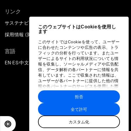
リンク
サステナビリティへの取り組み
このウェブサイトはCookieを使用し
ます
採用情報 (英語のみ)
このサイトではCookieを使って、ユーザー
に合わせたコンテンツや広告の表示、トラ
言語
フィックの分析を行っています。またユー
ザーによるサイトの利用状況についても情
EN
ES
中文
日本語
▪
▪
▪
報を収集し、ソーシャルメディアや広告配
信、データ解析の各パートナーに情報を共
有しています。ここで収集された情報は、
ユーザーが各パートナーに提供した他の情
報や各パートナーのサービスを使用した際
に収集された情報と組み合わされ、各パー
拒否
トナーによって使用されることがありま
プライバシーポリシーと利用規約
す。
全て許可
サイトマップ
カスタム化
©
2026
世界経済フォーラム
EN
ES
中文
日本語