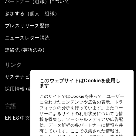
パートナー（組織）について
参加する（個人、組織）
プレスリリース登録
ニュースレター購読
連絡先 (英語のみ)
リンク
サステナビリティへの取り組み
このウェブサイトはCookieを使用し
ます
採用情報 (英語のみ)
このサイトではCookieを使って、ユーザー
に合わせたコンテンツや広告の表示、トラ
言語
フィックの分析を行っています。またユー
ザーによるサイトの利用状況についても情
EN
ES
中文
日本語
▪
▪
▪
報を収集し、ソーシャルメディアや広告配
信、データ解析の各パートナーに情報を共
有しています。ここで収集された情報は、