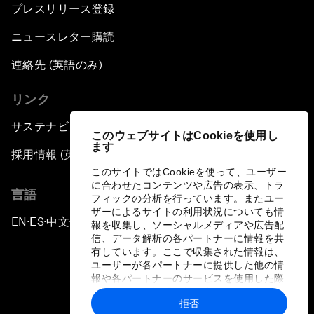
プレスリリース登録
ニュースレター購読
連絡先 (英語のみ)
リンク
サステナビリティへの取り組み
このウェブサイトはCookieを使用し
ます
採用情報 (英語のみ)
このサイトではCookieを使って、ユーザー
に合わせたコンテンツや広告の表示、トラ
言語
フィックの分析を行っています。またユー
ザーによるサイトの利用状況についても情
EN
ES
中文
日本語
▪
▪
▪
報を収集し、ソーシャルメディアや広告配
信、データ解析の各パートナーに情報を共
有しています。ここで収集された情報は、
ユーザーが各パートナーに提供した他の情
報や各パートナーのサービスを使用した際
に収集された情報と組み合わされ、各パー
拒否
トナーによって使用されることがありま