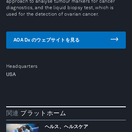
approach to analyse tumour markers for cancer
diagnostics, and the liquid biopsy test, which is
used for the detection of ovarian cancer.
AOA Dx のウェブサイトを見る
Headquarters
USA
関連
プラットホーム
ヘルス、ヘルスケア