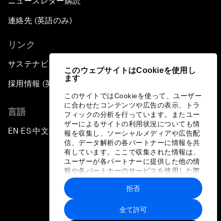
ニュースレター購読
連絡先 (英語のみ)
リンク
サステナビリティへの取り組み
このウェブサイトはCookieを使用し
ます
採用情報 (英語のみ)
このサイトではCookieを使って、ユーザー
に合わせたコンテンツや広告の表示、トラ
言語
フィックの分析を行っています。またユー
ザーによるサイトの利用状況についても情
EN
ES
中文
日本語
▪
▪
▪
報を収集し、ソーシャルメディアや広告配
信、データ解析の各パートナーに情報を共
有しています。ここで収集された情報は、
ユーザーが各パートナーに提供した他の情
報や各パートナーのサービスを使用した際
に収集された情報と組み合わされ、各パー
拒否
トナーによって使用されることがありま
プライバシーポリシーと利用規約
す。
全て許可
サイトマップ