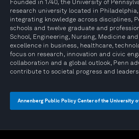
Founded in 1740, the University of Pennsylva
research university located in Philadelphia
integrating knowledge across disciplines,
schools and twelve graduate and profession
School, Engineering, Nursing, Medicine and L
excellence in business, healthcare, technol
focus on research, innovation and civic en
collaboration and a global outlook, Penn a
contribute to societal progress and leader
Annenberg Public Policy Center of the Unive