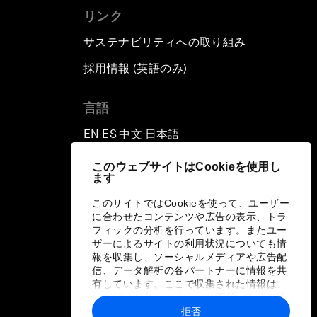
リンク
サステナビリティへの取り組み
採用情報 (英語のみ)
て
言語
EN
ES
中文
日本語
▪
▪
▪
このウェブサイトはCookieを使用し
ます
このサイトではCookieを使って、ユーザー
に合わせたコンテンツや広告の表示、トラ
フィックの分析を行っています。またユー
ザーによるサイトの利用状況についても情
報を収集し、ソーシャルメディアや広告配
信、データ解析の各パートナーに情報を共
有しています。ここで収集された情報は、
ユーザーが各パートナーに提供した他の情
報や各パートナーのサービスを使用した際
拒否