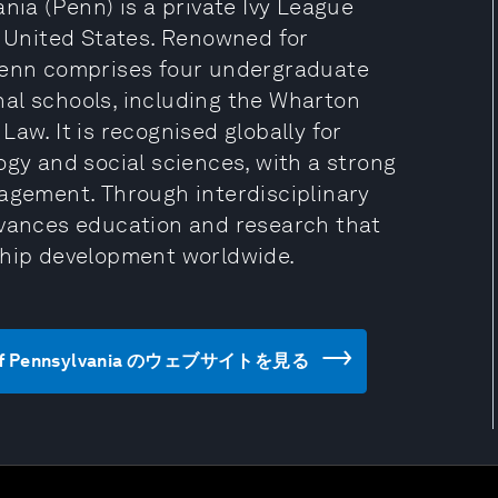
nia (Penn) is a private Ivy League
, United States. Renowned for
 Penn comprises four undergraduate
al schools, including the Wharton
aw. It is recognised globally for
ogy and social sciences, with a strong
gagement. Through interdisciplinary
dvances education and research that
ship development worldwide.
rsity of Pennsylvania のウェブサイトを見る