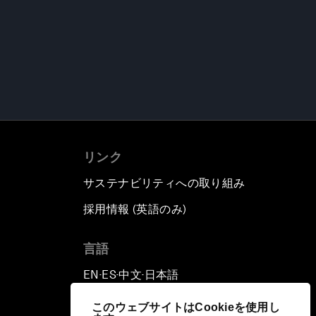
リンク
サステナビリティへの取り組み
採用情報 (英語のみ)
て
言語
EN
ES
中文
日本語
▪
▪
▪
このウェブサイトはCookieを使用し